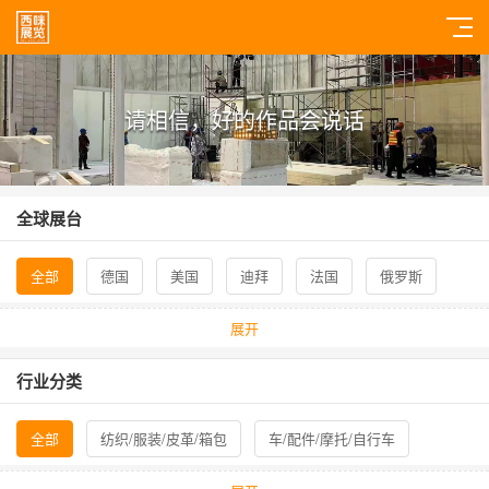
请相信，好的作品会说话
全球展台
全部
德国
美国
迪拜
法国
俄罗斯
意大利
印度孟买
英国
西班牙
土耳其
展开
中东
印尼
韩国
日本
新加坡
泰国
行业分类
荷兰
加拿大
阿尔及利亚
全部
纺织/服装/皮革/箱包
车/配件/摩托/自行车
交通/航空/海事/物流
数码/婚纱/摄影/器材