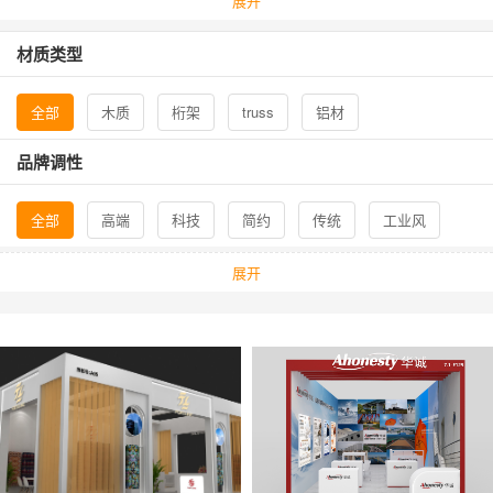
展开
材质类型
全部
木质
桁架
truss
铝材
品牌调性
全部
高端
科技
简约
传统
工业风
年轻化
展开