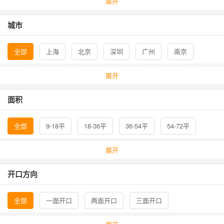
展开
工业/机械/制造/矿业
电力/照明/能源/石油
城市
电子/游戏/网络/通信
五金/建材/泵阀/暖通
全部
上海
北京
深圳
广州
南京
安防/劳保/安全/消防
农业/畜牧/园林/渔业
杭州
合肥
成都
长沙
西安
展开
化工/环保/染料/塑胶
医疗/美容/口腔/保健
面积
家居/婴童/酒店/礼品
文化/教育/金融/贸易
全部
9-18平
18-36平
36-54平
54-72平
户外/狩猎/体育/运动
办公/印刷/广告/品牌
72-108平
108-200平
200以上平
展开
纺织/服装/皮革/箱包
食品/饮料/烟酒/生鲜
开口方向
全部
一面开口
两面开口
三面开口
四面开口
双层展台