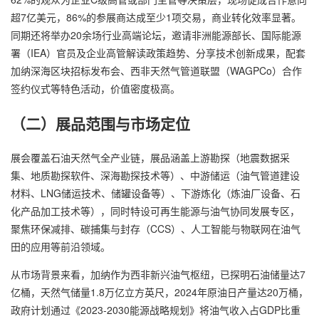
超7亿美元，86%的参展商达成至少1项交易，商业转化效率显著。
同期还将举办20余场行业高端论坛，邀请非洲能源部长、国际能源
署（IEA）官员及企业高管解读政策趋势、分享技术创新成果，配套
加纳深海区块招标发布会、西非天然气管道联盟（WAGPCo）合作
签约仪式等特色活动，价值密度极高。
（二）展品范围与市场定位
展会覆盖石油天然气全产业链，展品涵盖上游勘探（地震数据采
集、地质勘探软件、深海勘探技术等）、中游储运（油气管道建设
材料、LNG储运技术、储罐设备等）、下游炼化（炼油厂设备、石
化产品加工技术等），同时特设可再生能源与油气协同发展专区，
聚焦环保减排、碳捕集与封存（CCS）、人工智能与物联网在油气
田的应用等前沿领域。
从市场背景来看，加纳作为西非新兴油气枢纽，已探明石油储量达7
亿桶，天然气储量1.8万亿立方英尺，2024年原油日产量达20万桶，
政府计划通过《2023-2030能源战略规划》将油气收入占GDP比重