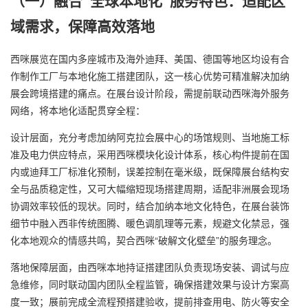
域需求，保障高效落地
西咪展览在国内多座城市及海外迪拜、美国、德国等地区均设有合
作制作工厂与本地化施工搭建团队，这一核心优势可精准解决加纳
展会跨境搭建的痛点。在展台设计阶段，需提前联动西咪海外服务
网络，将本地化适配贯穿全程：
设计层面，充分考虑加纳阿克拉会展中心的场馆规则、当地施工标
准及电力供应特点，采用西咪模块化设计体系，核心构件提前在国
内或迪拜工厂标准化预制，误差控制在毫米级，既保障展台结构安
全与品质稳定性，又可大幅缩短现场搭建周期，适配非洲展会现场
协调效率较低的现状。同时，结合加纳本地文化特色，在展台装饰
细节中融入西非传统图腾、暖色调肌理等元素，规避文化禁忌，强
化本地观众的情感共鸣，契合西咪“破解文化壁垒”的服务理念。
落地保障层面，由西咪本地持证搭建团队负责现场安装、调试与应
急维修，同时联动国内团队全程监管，确保搭建效果与设计方案高
度一致；展前完成全流程预搭建验收，提前排查用电、防火等安全