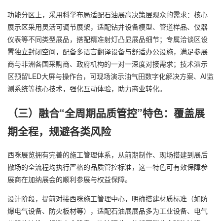
功能分区上，采用科学布局适配石油展高决策层观众的需求：核心
展示区采用灵活可调节展架，适配钻井设备模型、管道样品、仪器
仪表等不同类型展品，搭配精准射灯凸显展品细节；专属洽谈区设
置独立封闭空间，配备多语言翻译设备与舒适办公设施，满足参展
商与非洲各国采购商、政府机构的一对一深度对接需求；技术演示
区预留LED大屏与操作台，可现场演示油气田数字化解决方案、AI监
测系统等核心技术，强化互动体验，助力商业转化。
（三）融合“全周期品质管控”特色：覆盖展
期全程，规避各类风险
西咪展览拥有完善的施工管理体系，从前期制作、现场搭建到展后
撤场的全流程均执行严格的品质管控标准，这一特色可有效保障参
展商在加纳展会的顺利参展与权益保障。
设计阶段，提前对接西咪施工管理中心，明确搭建材质标准（如防
爆电气设备、防火板材等），适配石油展展品多为工业设备、电气