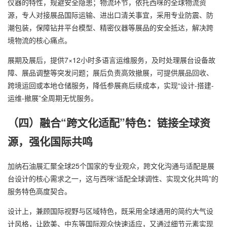
仪器的特性，规避安全隐患；物流环节，依托西咪的全球物流资
源，专人对接展品国际运输、进出口清关事宜，采用专业防震、防
潮包装，保障钻井平台模型、精密仪器等展品的安全抵达，解决跨
境物流的核心痛点。
展期及展后，提供7×12小时多语言运维服务，及时处理展台设备故
障、展品调整等突发问题；展后负责高效撤展，可提供展品回收、
跨境运回或本地仓储服务，降低参展商后续成本，实现“设计-搭建-
运维-撤展”全周期无忧服务。
（四）融合“跨文化适配”特色：链接全球资
源，强化国际共鸣
加纳石油展汇聚全球25个国家的专业观众，跨文化沟通与适配是展
台设计的核心需求之一，这与西咪“适配全球调性、实现文化共鸣”的
服务特色高度契合。
设计上，兼顾国际视野与区域特色，既采用全球通用的简约大气设
计风格，让欧美、中东等国际观众快速适应，又通过细节元素实现