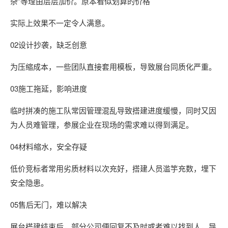
杂”等理由层层加价。原本看似划算的价格
实际上效果不一定令人满意。
02
设计抄袭，缺乏创意
为压缩成本，一些团队直接套用模板，导致展台同质化严重。
03
施工拖延，影响进度
临时拼凑的施工队常因管理混乱导致搭建进度缓慢，同时又因
为人员难管理，参展企业在现场的需求难以得到满足。
04
材料缩水，安全存疑
低价竞标者常用劣质材料以次充好，搭建人员滥竽充数，埋下
安全隐患。
05
售后无门，难以解决
展台搭建结束后，部分公司便回复不及时或者难以找到人，导