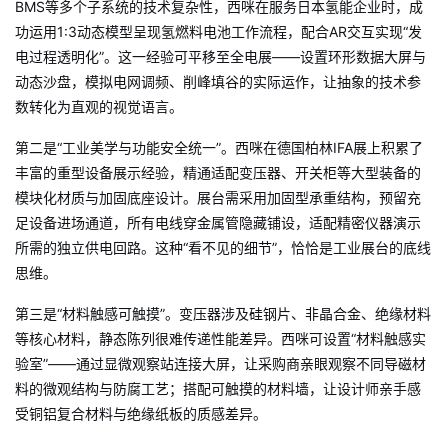
BMS等多个子系统的技术复杂性，西咪在服务日本氢能企业时，成
功运用1:3动态模型呈现氢燃料电池工作流程，配合AR交互实现“发
电过程透明化”
。这一经验可平移至全电展——设置环形数据大屏与
动态沙盘，模拟电网调频、削峰填谷的实际运作，让抽象的技术参
数转化为直观的视觉语言。
第二是“工业美学与功能安全统一”。西咪在德国柏林IFA展上积累了
丰富的重型设备展示经验，精通适配变压器、开关柜等大型装备的
模块化材质与加固底座设计。展台需采用加固型承重结构，预留充
足设备进场通道，所有电线穿金属管隐藏铺设，适配精密仪器演示
所需的独立供电回路
。这种“看不见的细节”，恰恰是工业展台的底线
思维。
第三是“材料触感可触摸”。变压器涉及硅钢片、非晶合金、绝缘材料
等核心材料，静态陈列很难传递性能差异
。西咪可设置“材料触感实
验室”——通过显微观察站连接大屏，让采购商亲眼观察不同导磁材
料的微观结构与防腐工艺；搭配可触摸的材料墙，让设计师亲手感
受铜铝复合材料与绝缘纸板的质感差异。