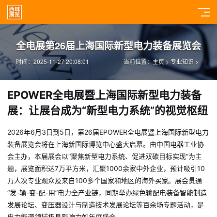
全电展第26届上海国际新型电力装备展览会
时间：2025-11-27 20:08:01
当前位置：
主页
>
专业知识
>
EPOWER全电展暨上海国际新型电力装备
展：让展台成为“新型电力系统”的视觉枢纽
2026年6月3日到5日，第26届EPOWER全电展暨上海国际新型电力
装备展览会将在上海新国际博览中心盛大启幕。由中国电器工业协
会主办，本届展会以“聚焦新型电力系统、促进双碳目标实现”为主
题，展览面积达7万平方米，汇聚1000余家中外企业，预计吸引10
万人次专业观众及来自100多个国家和地区的海外买家
。展会贯通
“发-输-变-配-用”电力全产业链，同期举办绿色输配电装备智能制造
发展论坛、变压器设计与制造技术发展论坛等百余场专题活动，是
电力能源领域极具影响力的年度盛会
。