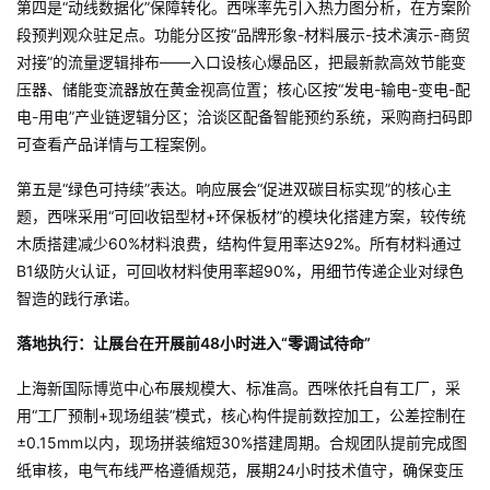
第四是“动线数据化”保障转化。西咪率先引入热力图分析，在方案阶
段预判观众驻足点
。功能分区按“品牌形象-材料展示-技术演示-商贸
对接”的流量逻辑排布——入口设核心爆品区，把最新款高效节能变
压器、储能变流器放在黄金视高位置；核心区按“发电-输电-变电-配
电-用电”产业链逻辑分区；洽谈区配备智能预约系统，采购商扫码即
可查看产品详情与工程案例。
第五是“绿色可持续”表达。响应展会“促进双碳目标实现”的核心主
题，西咪采用“可回收铝型材+环保板材”的模块化搭建方案，较传统
木质搭建减少60%材料浪费，结构件复用率达92%
。所有材料通过
B1级防火认证，可回收材料使用率超90%，用细节传递企业对绿色
智造的践行承诺。
落地执行：让展台在开展前48小时进入“零调试待命”
上海新国际博览中心布展规模大、标准高。西咪依托自有工厂，采
用“工厂预制+现场组装”模式，核心构件提前数控加工，公差控制在
±0.15mm以内，现场拼装缩短30%搭建周期。合规团队提前完成图
纸审核，电气布线严格遵循规范，展期24小时技术值守，确保变压