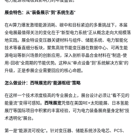
展会特色：从“装备展示”到“系统生态”
在AI算力爆发激增能源消耗、碳中和目标紧迫的多重挑战下，本届
全电展最值得关注的变化在于“新型电力系统”正从概念走向大规模落
地实践
。展会特设变压器关键材料与组件、储能系统、电力智能化
技术等垂直细分板块，聚焦高效节能变压器在数据中心、可再生能
源电站等新兴场景的创新应用，深入剖析非晶合金材料在“制造-使
用-回收”全周期的节能优势
。这种从“单点设备”到“系统解决方案”的
升级，正是参展企业需要回应的核心命题。
怎么做设计：西咪展览的“能源枢纽”策略
在这样一个技术浓度极高的专业展会上，展台设计必须让“看不见的
能量流”变得可感知。
西咪展览
凭借在美国RE+太阳能展、日本氢能
展厅等国际项目中积累的丰富经验，可为电力装备展商量身定制“技
术透明化”展台。
第一是“能源流可视化”。针对变压器、储能系统涉及电芯、PCS、